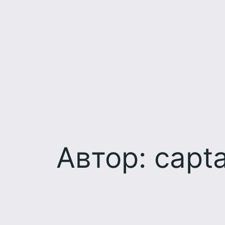
Перейти
к
содержимому
Автор:
capta